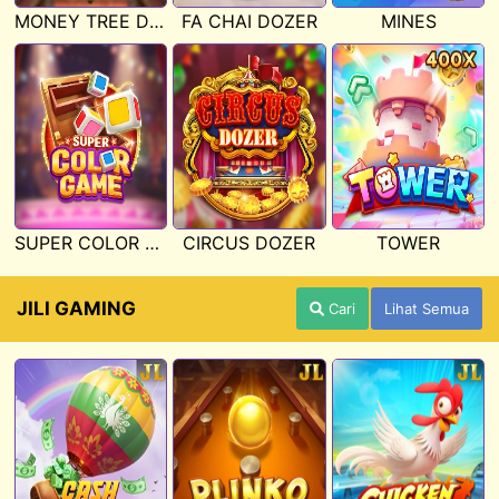
MONEY TREE DOZER
FA CHAI DOZER
MINES
SUPER COLOR GAME
CIRCUS DOZER
TOWER
JILI GAMING
Cari
Lihat Semua