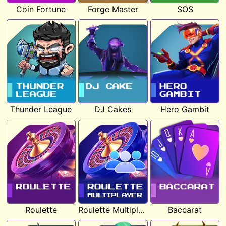
Coin Fortune
Forge Master
SOS
Thunder League
DJ Cakes
Hero Gambit
Roulette
Roulette Multiplayer
Baccarat