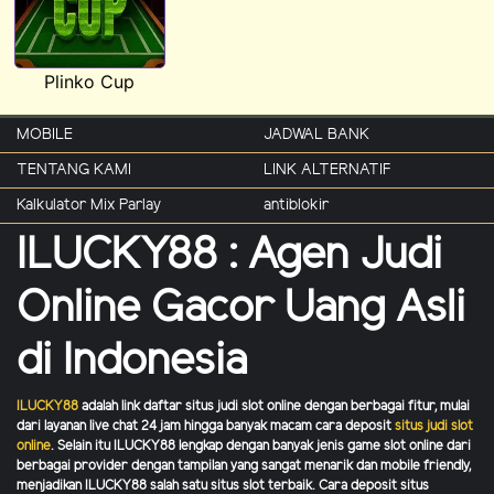
Plinko Cup
MOBILE
JADWAL BANK
TENTANG KAMI
LINK ALTERNATIF
Kalkulator Mix Parlay
antiblokir
ILUCKY88 : Agen Judi
Online Gacor Uang Asli
di Indonesia
ILUCKY88
adalah link daftar situs judi slot online dengan berbagai fitur, mulai
dari layanan live chat 24 jam hingga banyak macam cara deposit
situs judi slot
online
. Selain itu ILUCKY88 lengkap dengan banyak jenis game slot online dari
berbagai provider dengan tampilan yang sangat menarik dan mobile friendly,
menjadikan
ILUCKY88 salah satu situs slot terbaik. Cara deposit situs