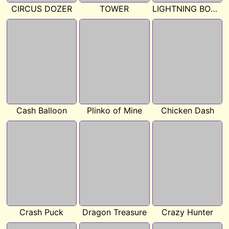
CIRCUS DOZER
TOWER
LIGHTNING BOMB
Cash Balloon
Plinko of Mine
Chicken Dash
Crash Puck
Dragon Treasure
Crazy Hunter