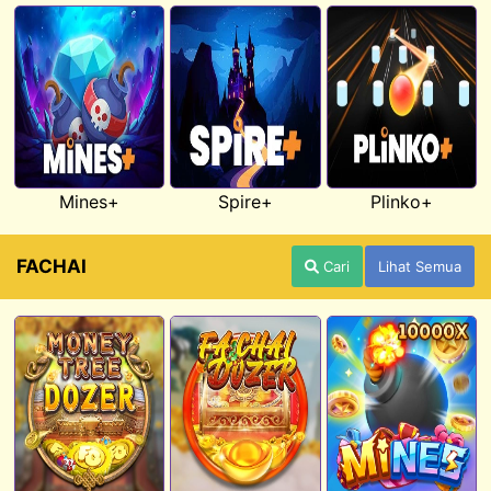
Mines+
Spire+
Plinko+
FACHAI
Cari
Lihat Semua