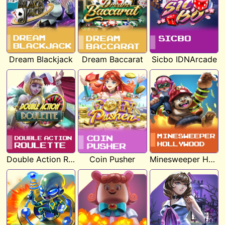
Dream Blackjack
Dream Baccarat
Sicbo IDNArcade
Double Action Roulette
Coin Pusher
Minesweeper Hollywood