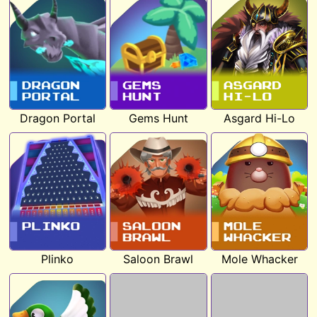
Dragon Portal
Gems Hunt
Asgard Hi-Lo
Plinko
Saloon Brawl
Mole Whacker