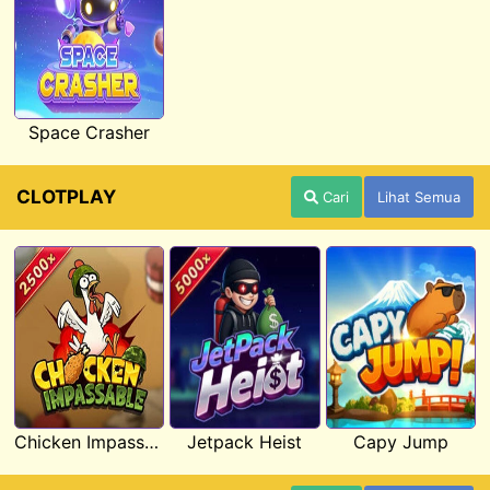
Space Crasher
CLOTPLAY
Cari
Lihat Semua
Chicken Impassable
Jetpack Heist
Capy Jump